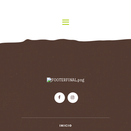
INICIO
QUIENES SOMOS
RESTAURANTE MEXICANO TEX MEX
MENU
MARBELLA
RESERVAS
Restaurante Mexicano Tex Mex Marbella ven y Disfruta de la mejor cocina mexicana de
Marbella. Servicio de comida a domicilio
CONTACTO
INICIO